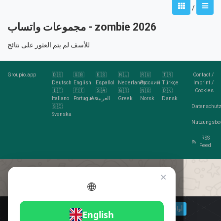
/
مجموعات واتساب - zombie 2026
للأسف لم يتم العثور على نتائج
Groupio.app
🇩🇪
🇬🇧
🇪🇸
🇳🇱
🇷🇺
🇹🇷
Contact
/
Deutsch
English
Español
Nederlands
Русский
Türkçe
Imprint
/
🇮🇹
🇵🇹
🇸🇦
🇬🇷
🇳🇴
🇩🇰
Cookies
Dansk
Norsk
Greek
العربية
Português
Italiano
🇸🇪
Datenschutz
Svenska
Nutzungsbe
RSS
Feed
×
🌐
هل تحب الكوكيز؟
🍪 أوافق
مزيد من المعلومات
أوافق
English