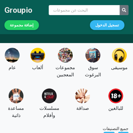
Groupio
تسجيل الدخول
إضافة مجموعة
موسيقى
سوق
مجموعات
ألعاب
عام
البرغوث
المعجبين
للبالغين
صداقة
مسلسلات
مساعدة
وأفلام
ذاتية
جميع التصنيفات