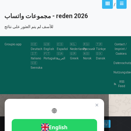
/
مجموعات واتساب - reden 2026
للأسف لم يتم العثور على نتائج
Groupio.app
🇩🇪
🇬🇧
🇪🇸
🇳🇱
🇷🇺
🇹🇷
Contact
/
Deutsch
English
Español
Nederlands
Русский
Türkçe
Imprint
/
🇮🇹
🇵🇹
🇸🇦
🇬🇷
🇳🇴
🇩🇰
Cookies
Dansk
Norsk
Greek
العربية
Português
Italiano
🇸🇪
Datenschutz
Svenska
Nutzungsbe
RSS
Feed
×
🌐
هل تحب الكوكيز؟
🍪 أوافق
مزيد من المعلومات
أوافق
English