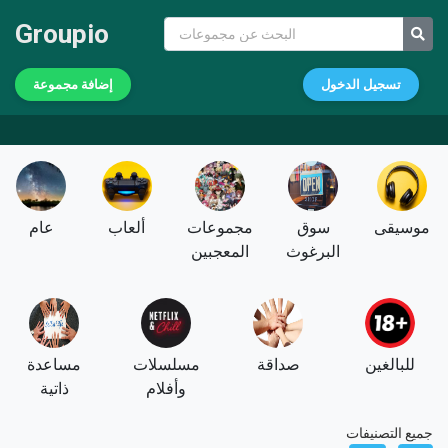
Groupio
تسجيل الدخول
إضافة مجموعة
موسيقى
سوق
مجموعات
ألعاب
عام
البرغوث
المعجبين
للبالغين
صداقة
مسلسلات
مساعدة
وأفلام
ذاتية
جميع التصنيفات