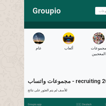
Groupio
جموعات
ألعاب
عام
المعجبين
 واتساب - recruiting 2026
للأسف لم يتم العثور على نتائج
Groupio.app
🇩🇪 Deutsch