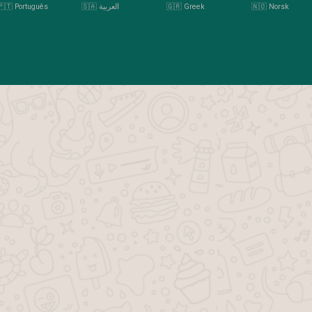
🇳🇴 Norsk
🇬🇷 Greek
🇸🇦 العربية
🇵🇹 Português