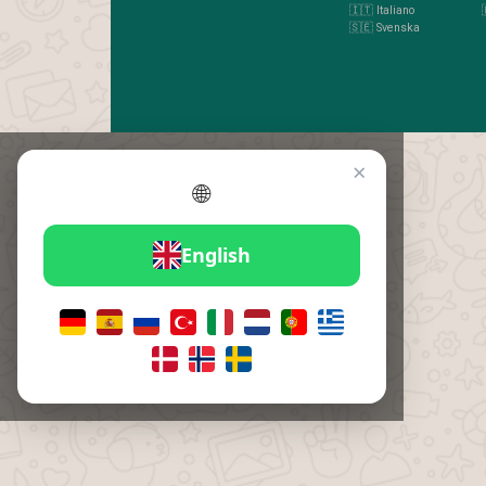
🇮🇹 Italiano
🇸🇪 Svenska
×
🌐
English