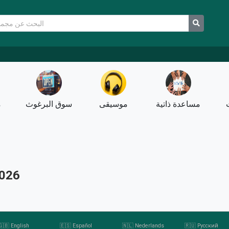
مساعدة ذاتية
موسيقى
سوق البرغوث
م
مجموعات
🇬🇧 English
🇪🇸 Español
🇳🇱 Nederlands
🇷🇺 Русский