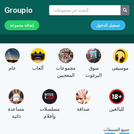
Groupio
تسجيل الدخول
إضافة مجموعة
موسيقى
سوق
مجموعات
ألعاب
عام
البرغوث
المعجبين
للبالغين
صداقة
مسلسلات
مساعدة
وأفلام
ذاتية
جميع التصنيفات