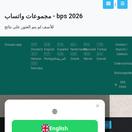
/
مجموعات واتساب - bps 2026
للأسف لم يتم العثور على نتائج
Groupio.app
🇩🇪
🇬🇧
🇪🇸
🇳🇱
🇷🇺
🇹🇷
Contact
/
Deutsch
English
Español
Nederlands
Русский
Türkçe
Imprint
/
🇮🇹
🇵🇹
🇸🇦
🇬🇷
🇳🇴
🇩🇰
Cookies
Dansk
Norsk
Greek
العربية
Português
Italiano
🇸🇪
Datenschutz
Svenska
Nutzungsbe
RSS
Feed
×
🌐
هل تحب الكوكيز؟
🍪 أوافق
مزيد من المعلومات
أوافق
English