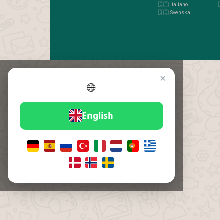
🇮🇹 Italiano
🇸🇪 Svenska
×
🌐
English