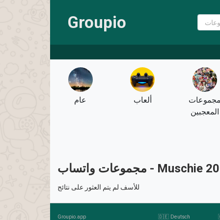
Groupio
جموعات
ألعاب
عام
المعجبين
ات واتساب - Muschie 2026
للأسف لم يتم العثور على نتائج
Groupio.app
🇩🇪 Deutsch