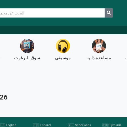
مساعدة ذاتية
موسيقى
سوق البرغوث
م
مجموع
🇬🇧 English
🇪🇸 Español
🇳🇱 Nederlands
🇷🇺 Русский