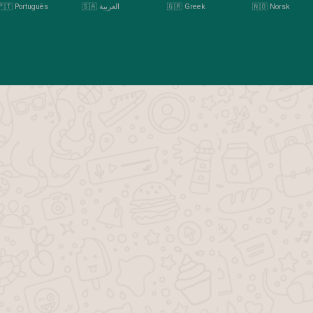
🇳🇴 Norsk
🇬🇷 Greek
🇸🇦 العربية
🇵🇹 Português