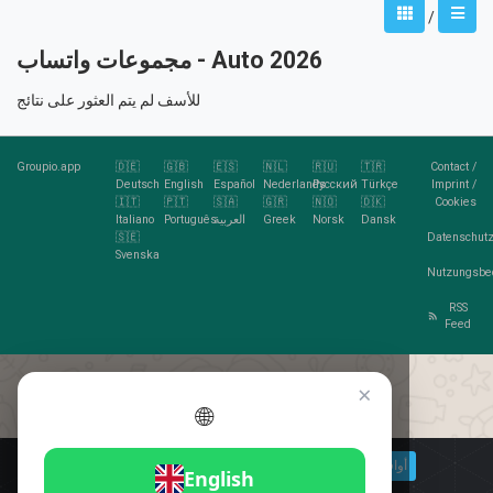
/
مجموعات واتساب - Auto 2026
للأسف لم يتم العثور على نتائج
Groupio.app
🇩🇪
🇬🇧
🇪🇸
🇳🇱
🇷🇺
🇹🇷
Contact
/
Deutsch
English
Español
Nederlands
Русский
Türkçe
Imprint
/
🇮🇹
🇵🇹
🇸🇦
🇬🇷
🇳🇴
🇩🇰
Cookies
Dansk
Norsk
Greek
العربية
Português
Italiano
🇸🇪
Datenschutz
Svenska
Nutzungsbe
RSS
Feed
×
🌐
هل تحب الكوكيز؟
🍪 أوافق
مزيد من المعلومات
أوافق
English