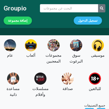
Groupio
تسجيل الدخول
إضافة مجموعة
موسيقى
سوق
مجموعات
ألعاب
عام
البرغوث
المعجبين
للبالغين
صداقة
مسلسلات
مساعدة
وأفلام
ذاتية
جميع التصنيفات