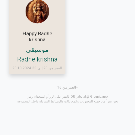
Happy Radhe
krishna
موسيقى
Radhe krishna
العمر من 20 إلى 30
23.10.2024
العمر من 16+
بالنقر على الزر أو استخدام رمز QR فإنك تغادر Groupio.app
نحن نتبرأ من جميع المحتويات والمحادثات والوسائط المتبادلة داخل المجموعة