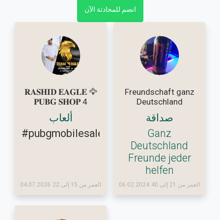
انضم للمحادثة الآن
𝐑𝐀𝐒𝐇𝐈𝐃 𝐄𝐀𝐆𝐋𝐄 🦅
Freundschaft ganz
𝐏𝐔𝐁𝐆 𝐒𝐇𝐎𝐏 4
Deutschland
صداقة
ألعاب
#pubgmobilesalepurchaseaccountu
Ganz
Deutschland
Freunde jeder
helfen
العمر من 21 إلى 40
06.02.2024
العمر من 15 إلى 22
04.07.2026