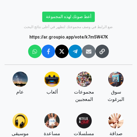
أعط صوتك لهذه المجموعة
ضع الرابط في وصف مجموعتك لتظهر في أعلى نتائج البحث.
https://ar.groupio.app/vote/k7m5W47K
سوق
مجموعات
ألعاب
عام
البرغوث
المعجبين
صداقة
مسلسلات
مساعدة
موسيقى