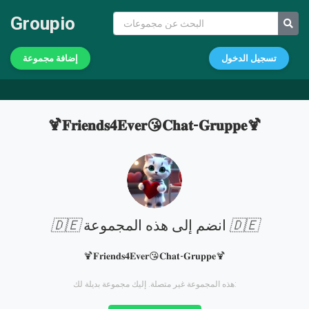
Groupio
تسجيل الدخول
إضافة مجموعة
🍹𝐅𝐫𝐢𝐞𝐧𝐝𝐬𝟒𝐄𝐯𝐞𝐫😘𝐂𝐡𝐚𝐭-𝐆𝐫𝐮𝐩𝐩𝐞🍹
🇩🇪
انضم إلى هذه المجموعة
🇩🇪
🍹𝐅𝐫𝐢𝐞𝐧𝐝𝐬𝟒𝐄𝐯𝐞𝐫😘𝐂𝐡𝐚𝐭-𝐆𝐫𝐮𝐩𝐩𝐞🍹
هذه المجموعة غير متصلة. إليك مجموعة بديلة لك: