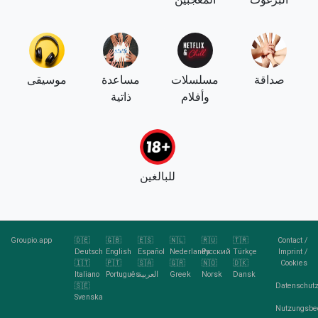
صداقة
مسلسلات
مساعدة
موسيقى
وأفلام
ذاتية
للبالغين
Groupio.app
🇩🇪
🇬🇧
🇪🇸
🇳🇱
🇷🇺
🇹🇷
Contact
/
Deutsch
English
Español
Nederlands
Русский
Türkçe
Imprint
/
🇮🇹
🇵🇹
🇸🇦
🇬🇷
🇳🇴
🇩🇰
Cookies
Dansk
Norsk
Greek
العربية
Português
Italiano
🇸🇪
Datenschutz
Svenska
Nutzungsbe