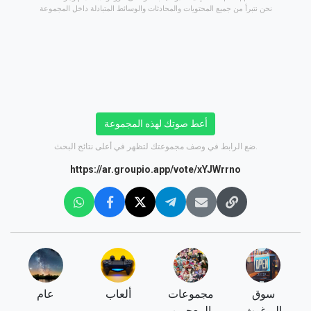
نحن نتبرأ من جميع المحتويات والمحادثات والوسائط المتبادلة داخل المجموعة
أعط صوتك لهذه المجموعة
ضع الرابط في وصف مجموعتك لتظهر في أعلى نتائج البحث.
https://ar.groupio.app/vote/xYJWrrno
سوق
مجموعات
ألعاب
عام
البرغوث
المعجبين