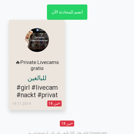
انضم للمحادثة الآن
🔥Private Livecams
gratis
للبالغين
#girl
#livecam
#nackt
#privat
من 18+
19.11.2019
من 18+
بالنقر على الزر أو استخدام رمز QR فإنك تغادر Groupio.app