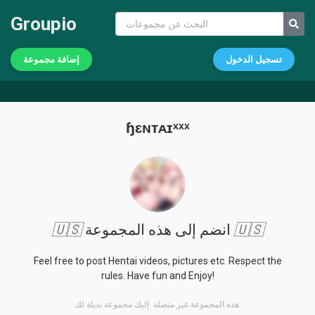
Groupio
تسجيل الدخول
إضافة مجموعة
ɧɛɴᴛᴀɪˣˣˣ
🇺🇸
انضم إلى هذه المجموعة
🇺🇸
Feel free to post Hentai videos, pictures etc. Respect the
rules. Have fun and Enjoy!
هذه المجموعة غير متصلة. إليك مجموعة بديلة لك: