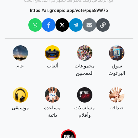
ضع الرابط في وصف مجموعتك لتظهر في أعلى نتائج البحث.
https://ar.groupio.app/vote/pqa8VW7o
سوق
مجموعات
ألعاب
عام
البرغوث
المعجبين
صداقة
مسلسلات
مساعدة
موسيقى
وأفلام
ذاتية