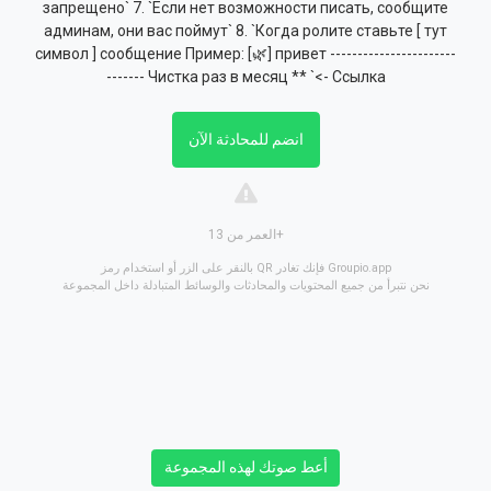
запрещено` 7. `Если нет возможности писать, сообщите
админам, они вас поймут` 8. `Когда ролите ставьте [ тут
символ ] сообщение Пример: [🌿] привет -----------------------
------- Чистка раз в месяц ** `<- Ссылка
انضم للمحادثة الآن
العمر من 13+
بالنقر على الزر أو استخدام رمز QR فإنك تغادر Groupio.app
نحن نتبرأ من جميع المحتويات والمحادثات والوسائط المتبادلة داخل المجموعة
أعط صوتك لهذه المجموعة