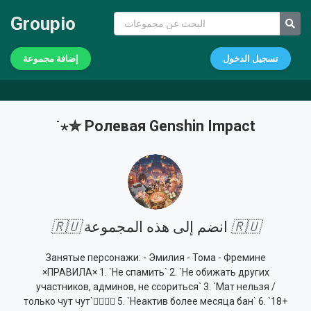
Groupio
تسجيل الدخول
إضافة مجموعة
˙⋆✮ Ролевая Genshin Impact
🇷🇺
انضم إلى هذه المجموعة
🇷🇺
Занятые персонажи: - Эмилия - Тома - Фремине
×ПРАВИЛА× 1. `Не спамить` 2. `Не обижать других
участников, админов, не ссориться` 3. `Мат нельзя /
только чут чут`👌🏻👌🏻 5. `Неактив более месяца бан` 6. `18+