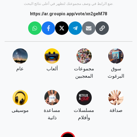
ضع الرابط في وصف مجموعتك لتظهر في أعلى نتائج البحث.
https://ar.groupio.app/vote/xn2geM78
سوق
مجموعات
ألعاب
عام
البرغوث
المعجبين
صداقة
مسلسلات
مساعدة
موسيقى
وأفلام
ذاتية