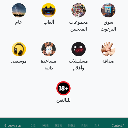
سوق
مجموعات
ألعاب
عام
البرغوث
المعجبين
صداقة
مسلسلات
مساعدة
موسيقى
وأفلام
ذاتية
للبالغين
Groupio.app
🇩🇪
🇬🇧
🇪🇸
🇳🇱
🇷🇺
🇹🇷
Contact
/