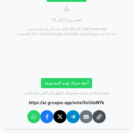
العمر من 13 إلى 19
بالنقر على الزر أو استخدام رمز QR فإنك تغادر Groupio.app
نحن نتبرأ من جميع المحتويات والمحادثات والوسائط المتبادلة داخل المجموعة
أعط صوتك لهذه المجموعة
ضع الرابط في وصف مجموعتك لتظهر في أعلى نتائج البحث.
https://ar.groupio.app/vote/XnO6eWYk