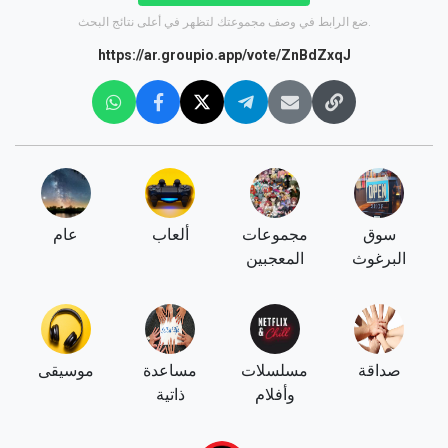
ضع الرابط في وصف مجموعتك لتظهر في أعلى نتائج البحث.
https://ar.groupio.app/vote/ZnBdZxqJ
سوق
مجموعات
ألعاب
عام
البرغوث
المعجبين
صداقة
مسلسلات
مساعدة
موسيقى
وأفلام
ذاتية