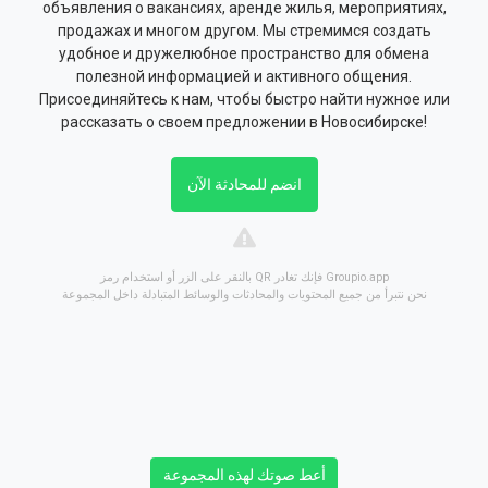
объявления о вакансиях, аренде жилья, мероприятиях,
продажах и многом другом. Мы стремимся создать
удобное и дружелюбное пространство для обмена
полезной информацией и активного общения.
Присоединяйтесь к нам, чтобы быстро найти нужное или
рассказать о своем предложении в Новосибирске!
انضم للمحادثة الآن
بالنقر على الزر أو استخدام رمز QR فإنك تغادر Groupio.app
نحن نتبرأ من جميع المحتويات والمحادثات والوسائط المتبادلة داخل المجموعة
أعط صوتك لهذه المجموعة