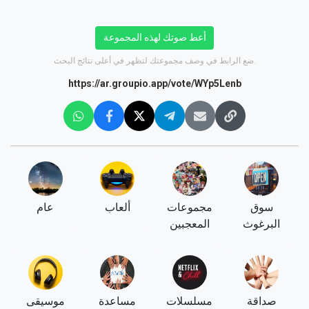
أعط صوتك لهذه المجموعة
ضع الرابط في وصف مجموعتك لتظهر في أعلى نتائج البحث.
https://ar.groupio.app/vote/WYp5Lenb
سوق
مجموعات
ألعاب
عام
البرغوث
المعجبين
صداقة
مسلسلات
مساعدة
موسيقى