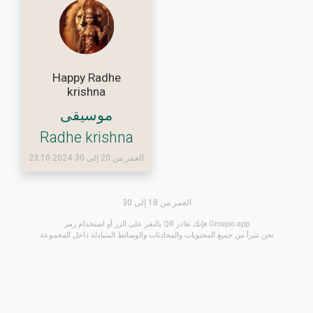
Happy Radhe
krishna
موسيقى
Radhe krishna
العمر من 20 إلى 30
23.10.2024
العمر من 18 إلى 30
بالنقر على الزر أو استخدام رمز QR فإنك تغادر Groupio.app
نحن نتبرأ من جميع المحتويات والمحادثات والوسائط المتبادلة داخل المجموعة