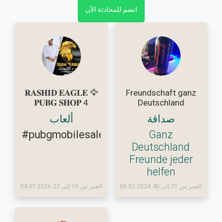
انضم للمحادثة الآن
𝐑𝐀𝐒𝐇𝐈𝐃 𝐄𝐀𝐆𝐋𝐄 🦅
Freundschaft ganz
𝐏𝐔𝐁𝐆 𝐒𝐇𝐎𝐏 4
Deutschland
صداقة
ألعاب
#pubgmobilesalepurchaseaccountu
Ganz
Deutschland
Freunde jeder
helfen
العمر من 21 إلى 40
06.02.2024
العمر من 15 إلى 22
04.07.2026