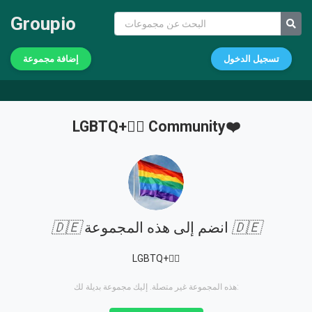
Groupio
تسجيل الدخول
إضافة مجموعة
LGBTQ+🏳️‍🌈 Community❤️
🇩🇪
انضم إلى هذه المجموعة
🇩🇪
LGBTQ+🏳️‍🌈
هذه المجموعة غير متصلة. إليك مجموعة بديلة لك: