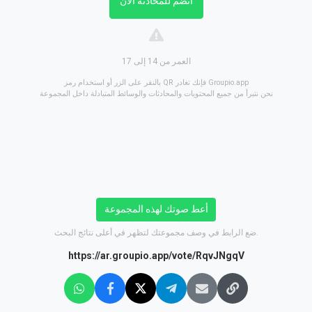
انضم للمحادثة الآن
العمر من 14 إلى 17
بالنقر على الزر أو استخدام رمز QR فإنك تغادر Groupio.app
نحن نتبرأ من جميع المحتويات والمحادثات والوسائط المتبادلة داخل المجموعة
أعط صوتك لهذه المجموعة
ضع الرابط في وصف مجموعتك لتظهر في أعلى نتائج البحث.
https://ar.groupio.app/vote/RqvJNgqV