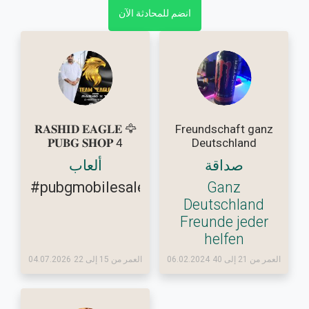
انضم للمحادثة الآن
𝐑𝐀𝐒𝐇𝐈𝐃 𝐄𝐀𝐆𝐋𝐄 🦅
Freundschaft ganz
𝐏𝐔𝐁𝐆 𝐒𝐇𝐎𝐏 4
Deutschland
صداقة
ألعاب
#pubgmobilesalepurchaseaccountu
Ganz
Deutschland
Freunde jeder
helfen
العمر من 21 إلى 40
06.02.2024
العمر من 15 إلى 22
04.07.2026