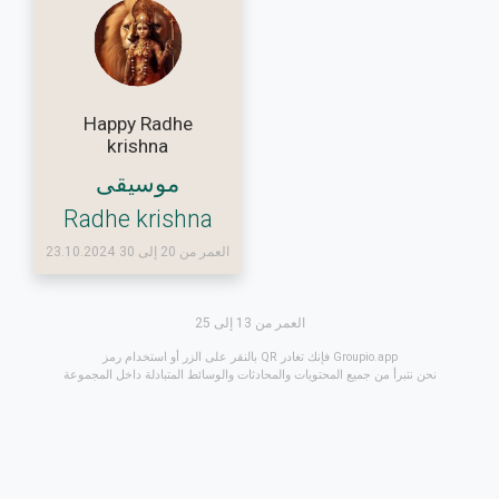
Happy Radhe
krishna
موسيقى
Radhe krishna
العمر من 20 إلى 30
23.10.2024
العمر من 13 إلى 25
بالنقر على الزر أو استخدام رمز QR فإنك تغادر Groupio.app
نحن نتبرأ من جميع المحتويات والمحادثات والوسائط المتبادلة داخل المجموعة