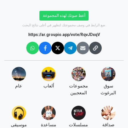
أعط صوتك لهذه المجموعة
ضع الرابط في وصف مجموعتك لتظهر في أعلى نتائج البحث.
https://ar.groupio.app/vote/RqvJDxqV
سوق
مجموعات
ألعاب
عام
البرغوث
المعجبين
صداقة
مسلسلات
مساعدة
موسيقى