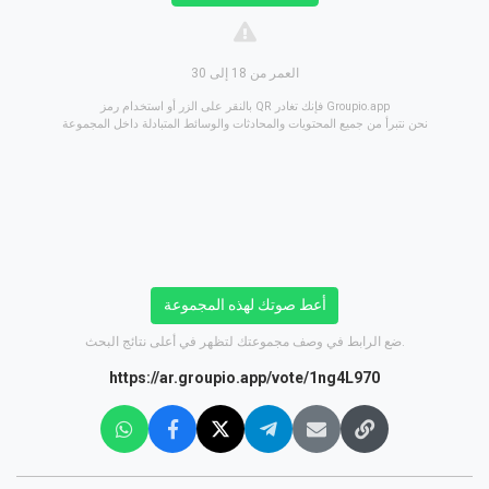
العمر من 18 إلى 30
بالنقر على الزر أو استخدام رمز QR فإنك تغادر Groupio.app
نحن نتبرأ من جميع المحتويات والمحادثات والوسائط المتبادلة داخل المجموعة
أعط صوتك لهذه المجموعة
ضع الرابط في وصف مجموعتك لتظهر في أعلى نتائج البحث.
https://ar.groupio.app/vote/1ng4L970