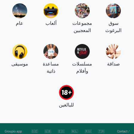
سوق
مجموعات
ألعاب
عام
البرغوث
المعجبين
صداقة
مسلسلات
مساعدة
موسيقى
وأفلام
ذاتية
للبالغين
Groupio.app
🇩🇪
🇬🇧
🇪🇸
🇳🇱
🇷🇺
🇹🇷
Contact
/