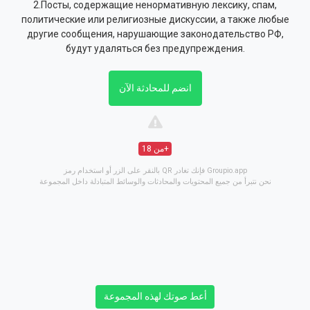
2.Посты, содержащие ненормативную лексику, спам,
политические или религиозные дискуссии, а также любые
другие сообщения, нарушающие законодательство РФ,
будут удаляться без предупреждения.
انضم للمحادثة الآن
من 18+
بالنقر على الزر أو استخدام رمز QR فإنك تغادر Groupio.app
نحن نتبرأ من جميع المحتويات والمحادثات والوسائط المتبادلة داخل المجموعة
أعط صوتك لهذه المجموعة