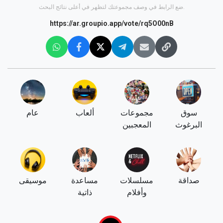
ضع الرابط في وصف مجموعتك لتظهر في أعلى نتائج البحث.
https://ar.groupio.app/vote/rq5O00nB
سوق
مجموعات
ألعاب
عام
البرغوث
المعجبين
صداقة
مسلسلات
مساعدة
موسيقى
وأفلام
ذاتية